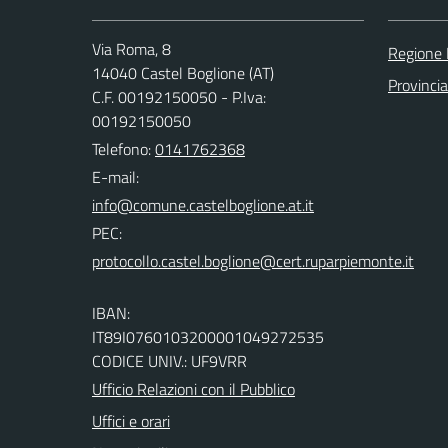
Via Roma, 8
Regione
14040 Castel Boglione (AT)
Provincia
C.F. 00192150050 - P.Iva:
00192150050
Telefono:
0141762368
E-mail:
PEC:
IBAN:
IT89I0760103200001049272535
CODICE UNIV.: UF9VRR
Ufficio Relazioni con il Pubblico
Uffici e orari