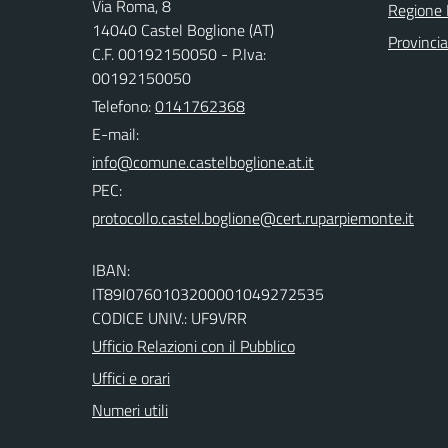
Via Roma, 8
Regione
14040 Castel Boglione (AT)
Provincia
C.F. 00192150050 - P.Iva:
00192150050
Telefono:
0141762368
E-mail:
PEC:
IBAN:
IT89I0760103200001049272535
CODICE UNIV.: UF9VRR
Ufficio Relazioni con il Pubblico
Uffici e orari
Numeri utili