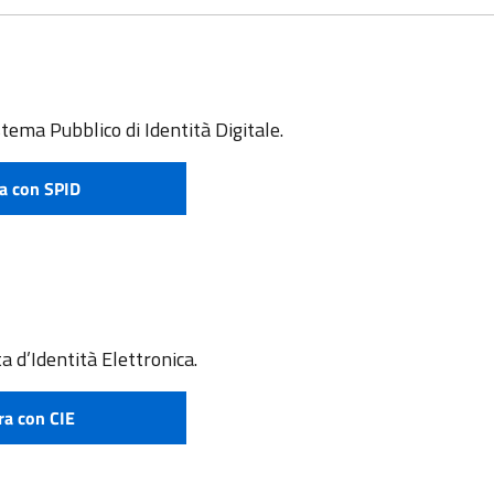
stema Pubblico di Identità Digitale.
a con SPID
e attivare SPID
a d’Identità Elettronica.
ra con CIE
 richiedere CIE